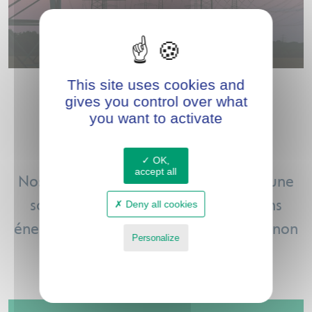
This site uses cookies and
gives you control over what
you want to activate
COMBUSTIBLES
DES CENTRALES
OK,
accept all
Nos centrales biomasses présentent une
solution pour répondre à vos besoins
Deny all cookies
énergétiques, que vous produisiez ou non
Personalize
des déchets
Privacy policy