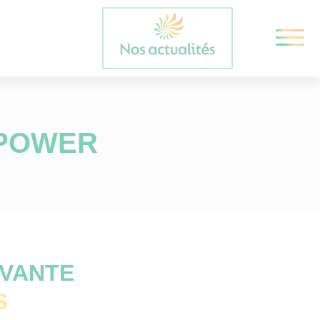
 POWER
OVANTE
ES