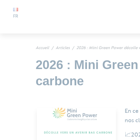
FR
Accueil
Articles
2026 : Mini Green Power décolle 
2026 : Mini Green
carbone
En ce
nos c
📈202