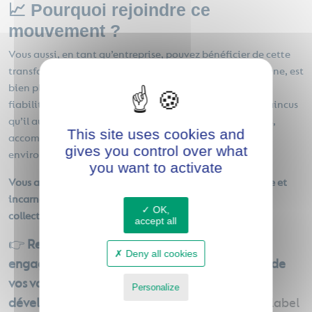
📈 Pourquoi rejoindre ce
mouvement ?
Vous aussi, en tant qu’entreprise, pouvez bénéficier de cette
transformation. Le label Harmony Inside, encore très jeune, est
bien plus qu’un simple logo : il incarne une promesse de
fiabilité, d’ouverture et d’efficacité. Nous sommes convaincus
qu’il augmentera encore la confiance des collaborateurs,
This site uses cookies and
accompagnera une croissance durable et un impact
gives you control over what
environnemental positif.
you want to activate
Vous aussi vous pourriez obtenir ce label Harmony Inside et
incarner une entreprise où valeurs humaines et réussite
OK,
collective vont de pair !
accept all
👉
Rejoignez la communauté des entreprises
Deny all cookies
engagées et harmonieuses. Ensemble, faisons de
vos valeurs un levier de performance et de
Personalize
développement durable !
Harmony Inside : Le label