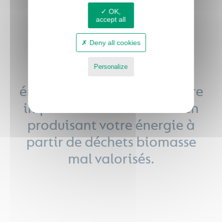
OK,
accept all
Deny all cookies
Personalize
Gagnez en autonomie
Privacy policy
énergétique et réduisez votre
impact environnemental en
produisant votre énergie à
partir de déchets biomasse
mal valorisés.