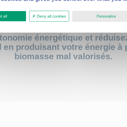
 all
Deny all cookies
Personalize
onomie énergétique et réduise
en produisant votre énergie à 
biomasse mal valorisés.