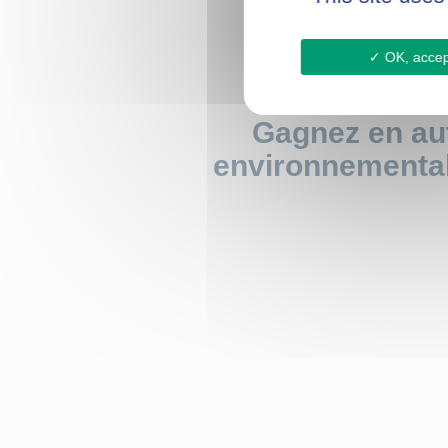
OK, accept
Gagnez en aut
environnemental 