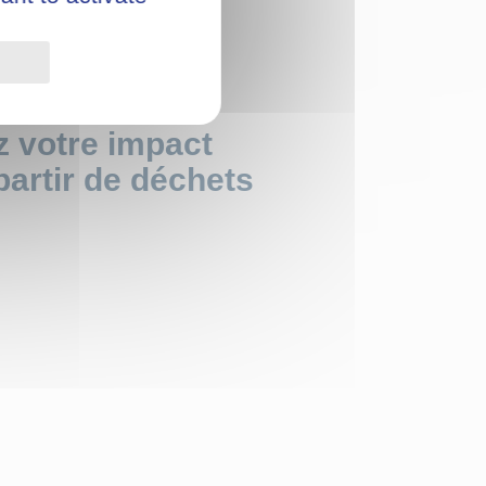
Privacy policy
z votre impact
partir de déchets