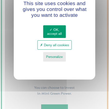
This site uses cookies and
gives you control over what
SUPPORT
you want to activate
INNOVATION
WITH MINI GREEN
POWER
OK,
accept all
Deny all cookies
Personalize
Privacy policy
You can choose to invest
in Mini Green Power.