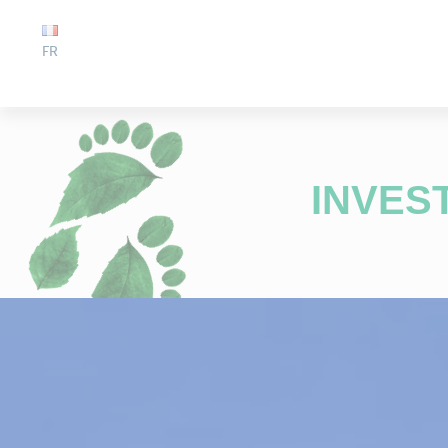
FR
INVES